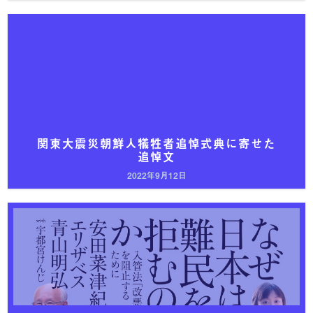
関東大震災朝鮮人犠牲者追悼式典に寄せた
追悼文
2022年9月12日