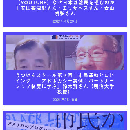
【YOUTUBE】なぜ日本は難民を拒むのか
｜安田菜津紀さん・エリザベスさん・青山
明弘さん
2021年4月29日
うつけんスクール第２回「市民運動とロビ
イング──アドボカシー実例：パートナー
シップ制度に学ぶ」鈴木賢さん（明治大学
教授）
2021年2月18日