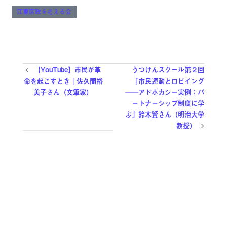
江東区政を考える会
【YouTube】市民が革
うつけんスクール第２回
命を起こすとき｜佐久間裕
「市民運動とロビイング
美子さん（文筆家）
──アドボカシー実例：パ
ートナーシップ制度に学
ぶ」鈴木賢さん（明治大学
教授）