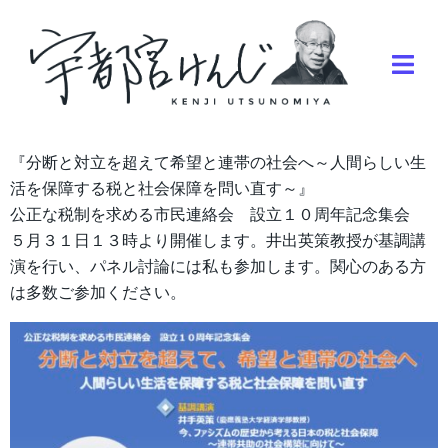
『分断と対立を超えて希望と連帯の社会へ～人間らしい生
活を保障する税と社会保障を問い直す～』
公正な税制を求める市民連絡会 設立１０周年記念集会
５月３１日１３時より開催します。井出英策教授が基調講
演を行い、パネル討論には私も参加します。関心のある方
は多数ご参加ください。