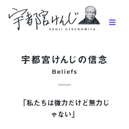
宇都宮
け
ん
じの信念
Beliefs
「私たちは微力だけど無力じ
ゃない」